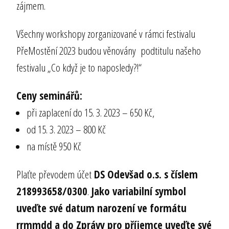
zájmem.
Všechny workshopy zorganizované v rámci festivalu
PřeMostění 2023 budou věnovány podtitulu našeho
festivalu „Co když je to naposledy?!“
Ceny seminářů:
při zaplacení do 15. 3. 2023 – 650 Kč,
od 15. 3. 2023 – 800 Kč
na místě 950 Kč
Plaťte převodem účet
DS Odevšad o.s. s číslem
218993658/0300
.
Jako variabilní symbol
uveďte své datum narození ve formátu
rrmmdd a do Zprávy pro příjemce uveďte své