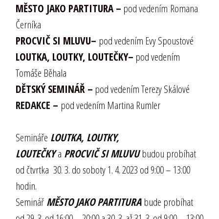
MĚSTO JAKO PARTITURA
–
pod vedením Romana
Černíka
PROCVIČ SI MLUVU
–
pod vedením Evy Spoustové
LOUTKA, LOUTKY, LOUTEČKY
–
pod vedením
Tomáše Běhala
DĚTSKÝ SEMINÁŘ
–
pod vedením Terezy Skálové
REDAKCE –
pod vedením Martina Rumler
Semináře
LOUTKA, LOUTKY,
LOUTEČKY
a
PROCVIČ SI MLUVU
budou probíhat
od čtvrtka 30. 3. do soboty 1. 4. 2023 od 9:00 – 13:00
hodin.
Seminář
MĚSTO JAKO PARTITURA
bude probíhat
od 29. 3. od 16:00 – 20:00 a 30. 3. až 31. 3. od 9:00 – 13:00