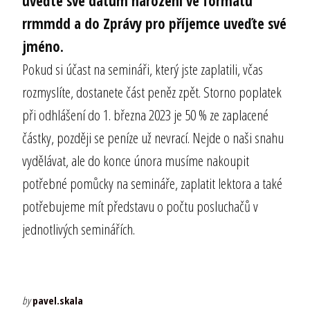
uveďte své datum narození ve formátu
rrmmdd a do Zprávy pro příjemce uveďte své
jméno.
Pokud si účast na semináři, který jste zaplatili, včas
rozmyslíte, dostanete část peněz zpět. Storno poplatek
při odhlášení do 1. března 2023 je 50 % ze zaplacené
částky, později se peníze už nevrací. Nejde o naši snahu
vydělávat, ale do konce února musíme nakoupit
potřebné pomůcky na semináře, zaplatit lektora a také
potřebujeme mít představu o počtu posluchačů v
jednotlivých seminářích.
by
pavel.skala