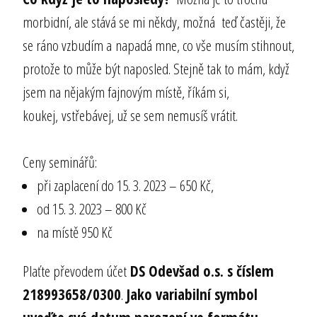
morbidní, ale stává se mi někdy, možná teď častěji, že
se ráno vzbudím a napadá mne, co vše musím stihnout,
protože to může být naposled. Stejně tak to mám, když
jsem na nějakým fajnovým místě, říkám si,
koukej, vstřebávej, už se sem nemusíš vrátit.
Ceny seminářů:
při zaplacení do 15. 3. 2023 – 650 Kč,
od 15. 3. 2023 – 800 Kč
na místě 950 Kč
Plaťte převodem účet
DS Odevšad o.s. s číslem
218993658/0300
.
Jako variabilní symbol