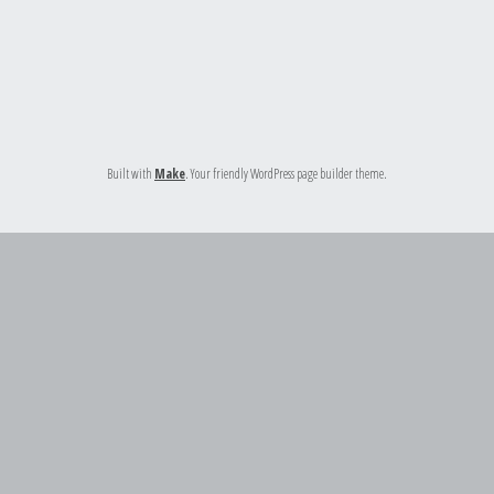
Built with
Make
. Your friendly WordPress page builder theme.