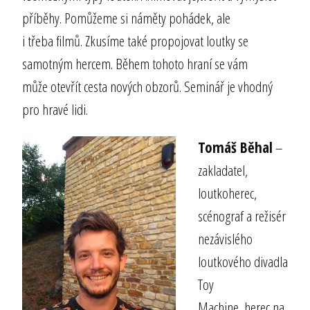
příběhy. Pomůžeme si náměty pohádek, ale
i třeba filmů. Zkusíme také propojovat loutky se
samotným hercem. Během tohoto hraní se vám
může otevřít cesta nových obzorů. Seminář je vhodný
pro hravé lidi.
Tomáš Běhal
–
zakladatel,
loutkoherec,
scénograf a režisér
nezávislého
loutkového divadla
Toy
Machine, herec na