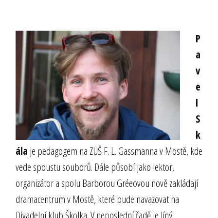
P
a
v
e
l
S
k
ála
je pedagogem na ZUŠ F. L. Gassmanna v Mostě, kde
vede spoustu souborů. Dále působí jako lektor,
organizátor a spolu Barborou Gréeovou nově zakládají
dramacentrum v Mostě, které bude navazovat na
Divadelní klub Školka. V neposlední řadě je líný