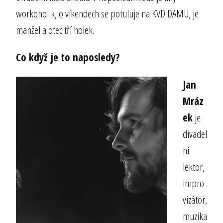
workoholik, o víkendech se potuluje na KVD DAMU, je
manžel a otec tří holek.
Co když je to naposledy?
Jan
Mráz
ek
je
divadel
ní
lektor,
impro
vizátor,
muzika