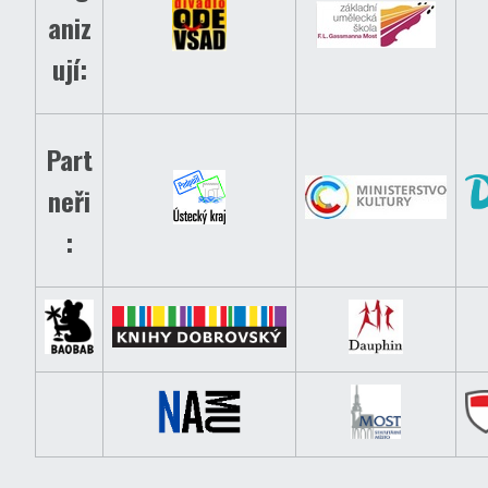
aniz
ují:
Part
neři
: