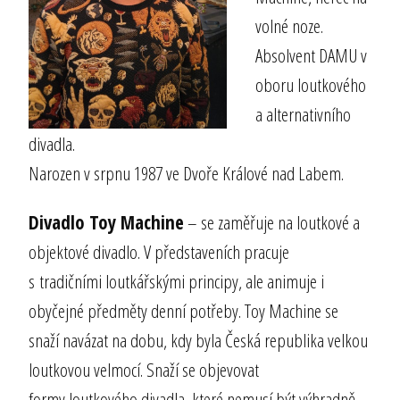
volné noze.
Absolvent DAMU v
oboru loutkového
a alternativního
divadla.
Narozen v srpnu 1987 ve Dvoře Králové nad Labem.
Divadlo Toy Machine
– se zaměřuje na loutkové a
objektové divadlo. V představeních pracuje
s tradičními loutkářskými principy, ale animuje i
obyčejné předměty denní potřeby. Toy Machine se
snaží navázat na dobu, kdy byla Česká republika velkou
loutkovou velmocí. Snaží se objevovat
formy loutkového divadla, které nemusí být výhradně