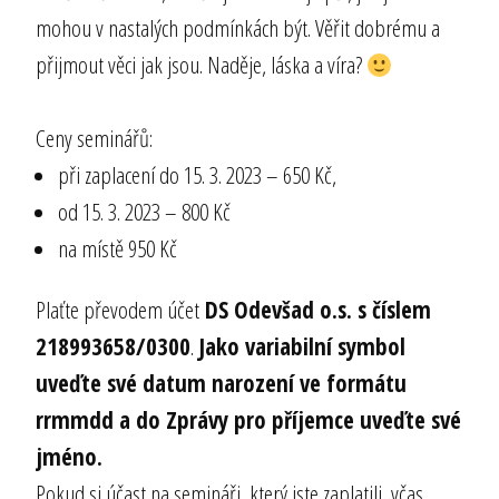
mohou v nastalých podmínkách být. Věřit dobrému a
přijmout věci jak jsou. Naděje, láska a víra?
Ceny seminářů:
při zaplacení do 15. 3. 2023 – 650 Kč,
od 15. 3. 2023 – 800 Kč
na místě 950 Kč
Plaťte převodem účet
DS Odevšad o.s. s číslem
218993658/0300
.
Jako variabilní symbol
uveďte své datum narození ve formátu
rrmmdd a do Zprávy pro příjemce uveďte své
jméno.
Pokud si účast na semináři, který jste zaplatili, včas