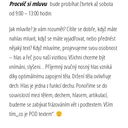
Procvič si mluvu
bude probíhat čtvrtek až sobota
od 9:00 – 13:00 hodin.
Jak mluvíte? Je vám rozumět? Cítíte se dobře, když máte
nahlas mluvit, když se máte vyjadřovat, nebo přednést
nějaký text? Když mluvíme, projevujeme svou osobnost
– hlas a řeč jsou naší vizitkou. Všichni chceme být
vnímáni, slyšeni… Příjemný zvučný nosný hlas vzniká
díky optimálnímu zapojení těla. Držení těla ovlivňuje
dech. Hlas je jedna z funkcí dechu. Ponoříme se do
souvislostí mezi tělem, dechem, hlasem, artikulací,
budeme se zabývat frázováním vět i podtextem. Vším
tím,„co je POD textem“.