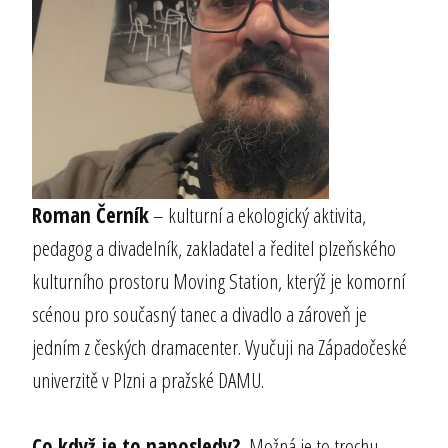
Roman Černík
– kulturní a ekologický aktivita,
pedagog a divadelník, zakladatel a ředitel plzeňského
kulturního prostoru Moving Station, kterýž je komorní
scénou pro současný tanec a divadlo a zároveň je
jedním z českých dramacenter. Vyučuji na Západočeské
univerzitě v Plzni a pražské DAMU.
Co když je to naposledy?
Možná je to trochu