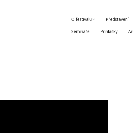
O festivalu
Představení
Semináře
Přihlášky
Ar
Pro média
Pro sponzory