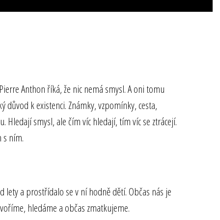
ierre Anthon říká, že nic nemá smysl. A oni tomu
aký důvod k existenci. Známky, vzpomínky, cesta,
Hledají smysl, ale čím víc hledají, tím víc se ztrácejí.
 s ním.
ed lety a prostřídalo se v ní hodně dětí. Občas nás je
. Tvoříme, hledáme a občas zmatkujeme.