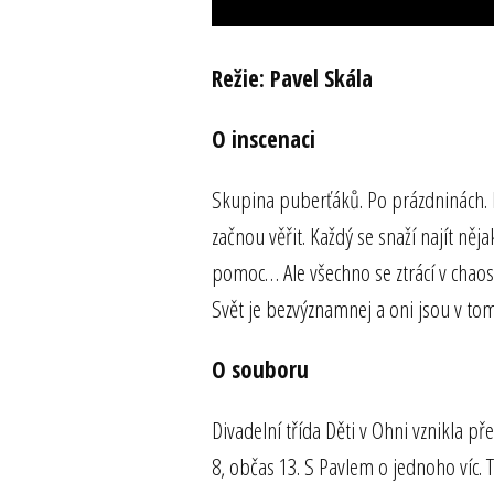
Režie: Pavel Skála
O inscenaci
Skupina puberťáků. Po prázdninách. P
začnou věřit. Každý se snaží najít něj
pomoc… Ale všechno se ztrácí v chaosu. 
Svět je bezvýznamnej a oni jsou v tom
O souboru
Divadelní třída Děti v Ohni vznikla př
8, občas 13. S Pavlem o jednoho víc