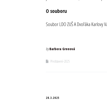
O souboru
Soubor LDO ZUŠ A Dvořáka Karlovy Va
by
Barbora Greeová
Představení-2025
28.3.2025