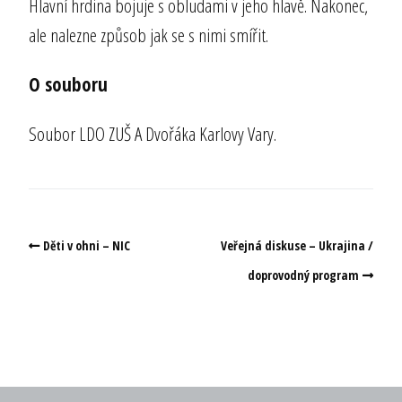
Hlavní hrdina bojuje s obludami v jeho hlavě. Nakonec,
ale nalezne způsob jak se s nimi smířit.
O souboru
Soubor LDO ZUŠ A Dvořáka Karlovy Vary.
Děti v ohni – NIC
Veřejná diskuse – Ukrajina /
doprovodný program