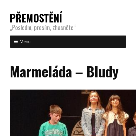
PŘEMOSTĚNÍ
„Poslední, prosím, zhasněte“
Menu
Marmeláda – Bludy