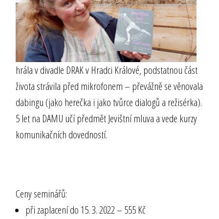
hrála v divadle DRAK v Hradci Králové, podstatnou část
života strávila před mikrofonem – převážně se věnovala
dabingu (jako herečka i jako tvůrce dialogů a režisérka).
5 let na DAMU učí předmět Jevištní mluva a vede kurzy
komunikačních dovedností.
Ceny seminářů:
při zaplacení do 15. 3. 2022 – 555 Kč