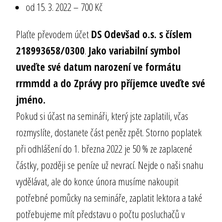
od 15. 3. 2022 – 700 Kč
Plaťte převodem účet
DS Odevšad o.s. s číslem
218993658/0300
.
Jako variabilní symbol
uveďte své datum narození ve formátu
rrmmdd a do Zprávy pro příjemce uveďte své
jméno.
Pokud si účast na semináři, který jste zaplatili, včas
rozmyslíte, dostanete část peněz zpět. Storno poplatek
při odhlášení do 1. března 2022 je 50 % ze zaplacené
částky, později se peníze už nevrací. Nejde o naši snahu
vydělávat, ale do konce února musíme nakoupit
potřebné pomůcky na semináře, zaplatit lektora a také
potřebujeme mít představu o počtu posluchačů v