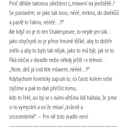
Proč děláte takovou záležitost z„mlavení na jevištěěě..?
Se pastavém, se jako tak tooo, nééé, mrknu, do divékůů
a pastě to řaknu, néééé….?!“
Ale když on je to ten Shakespeare, to nejde jen tak…
jako obyčejně..to je přece hrozně těžké, aby to dobře
znělo a aby to bylo tak nějak, jako to má být, jak se to
říká občas v divadle nebo někdy ještě i v televizi…
„Nole, deš já snd tkle mlavem, néééé…?!“
Kdybychom foneticky zapsali to, co často kolem sebe
slyšíme a pak to dali přečíst tomu,
kdo to řekl, asi by se s námi většina lidí hádala, že jsme
si to vymysleli a on že mluví „krásně a
srozumitelně“. – Pro ně toto zvadlo není.
——————————————————